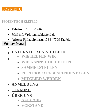
Skip
TOP MENU
to
content
PFOTENTISCH KREFELD
Telefon
0178 . 657 6690
Mail
info@pfotentischkrefeld.de
Adresse
Philadelphiastr. 153 | 47799 Krefeld
Primary Menu
UNTERSTÜTZEN & HELFEN
WIE HELFEN WIR
WIE KANNST DU HELFEN
SAMMELSTELLEN
FUTTERBOXEN & SPENDENDOSEN
MITGLIED WERDEN
ANMELDUNG
TERMINE
ÜBER UNS
AUFGABE
VORSTAND