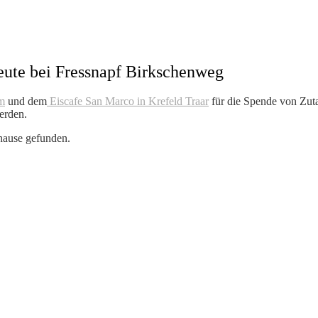
eute bei Fressnapf Birkschenweg
um
und dem
Eiscafe San Marco in Krefeld Traar
für die Spende von Zuta
erden.
hause gefunden.