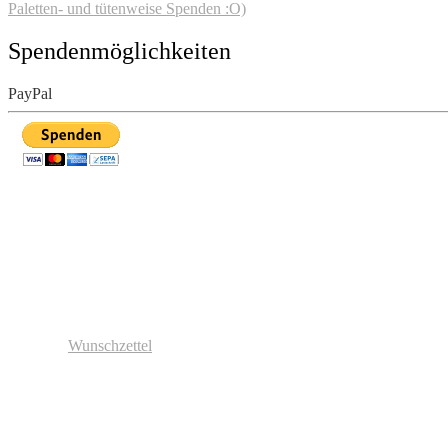
Paletten- und tütenweise Spenden :O)
Spendenmöglichkeiten
PayPal
Wunschzettel