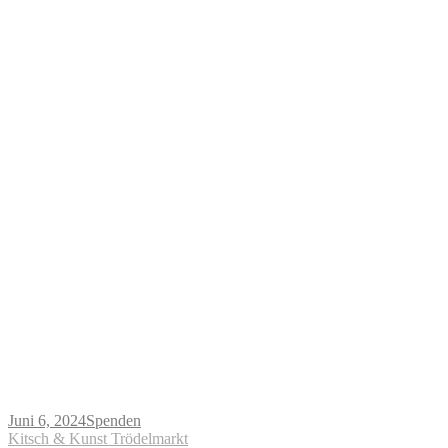
Juni 6, 2024
Spenden
Beitragsnavigation
Kitsch & Kunst Trödelmarkt