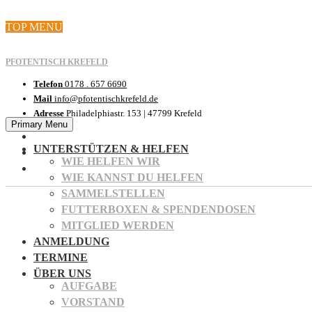
Skip
TOP MENU
to
content
PFOTENTISCH KREFELD
Telefon
0178 . 657 6690
Mail
info@pfotentischkrefeld.de
Adresse
Philadelphiastr. 153 | 47799 Krefeld
Primary Menu
UNTERSTÜTZEN & HELFEN
WIE HELFEN WIR
WIE KANNST DU HELFEN
SAMMELSTELLEN
FUTTERBOXEN & SPENDENDOSEN
MITGLIED WERDEN
ANMELDUNG
TERMINE
ÜBER UNS
AUFGABE
VORSTAND