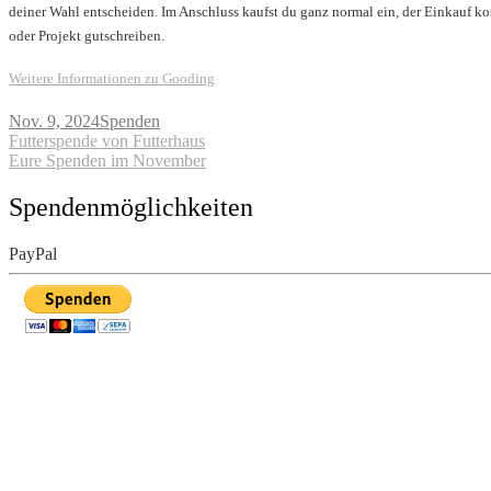
deiner Wahl entscheiden. Im Anschluss kaufst du ganz normal ein, der Einkauf k
oder Projekt gutschreiben.
Weitere Informationen zu Gooding
Nov. 9, 2024
Spenden
Beitragsnavigation
Futterspende von Futterhaus
Eure Spenden im November
Spendenmöglichkeiten
PayPal