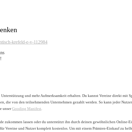
henken
ntisch-krefeld-e-v-112984
uns
!
le Unterstützung und mehr Aufmerksamkeit erhalten. Du kannst Vereine direkt mit 
mien, die von den teilnehmenden Unternehmen gezahlt werden. So kann jeder Nutzer
te unser
Gooding Manifest
.
nde zukommen lassen oder du unterstützt ihn durch deinen gewöhnlichen Online-Ei
st für Vereine und Nutzer komplett kostenlos. Um mit einem Prämien-Einkauf zu he