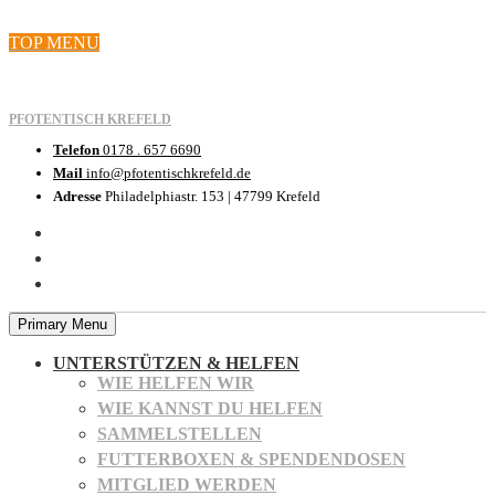
Skip
TOP MENU
to
content
PFOTENTISCH KREFELD
Telefon
0178 . 657 6690
Mail
info@pfotentischkrefeld.de
Adresse
Philadelphiastr. 153 | 47799 Krefeld
Primary Menu
UNTERSTÜTZEN & HELFEN
WIE HELFEN WIR
WIE KANNST DU HELFEN
SAMMELSTELLEN
FUTTERBOXEN & SPENDENDOSEN
MITGLIED WERDEN