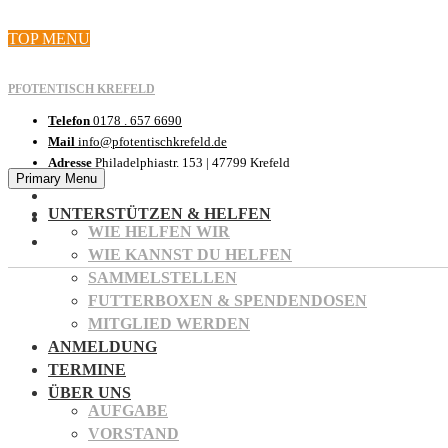
Skip
TOP MENU
to
content
PFOTENTISCH KREFELD
Telefon
0178 . 657 6690
Mail
info@pfotentischkrefeld.de
Adresse
Philadelphiastr. 153 | 47799 Krefeld
Primary Menu
UNTERSTÜTZEN & HELFEN
WIE HELFEN WIR
WIE KANNST DU HELFEN
SAMMELSTELLEN
FUTTERBOXEN & SPENDENDOSEN
MITGLIED WERDEN
ANMELDUNG
TERMINE
ÜBER UNS
AUFGABE
VORSTAND